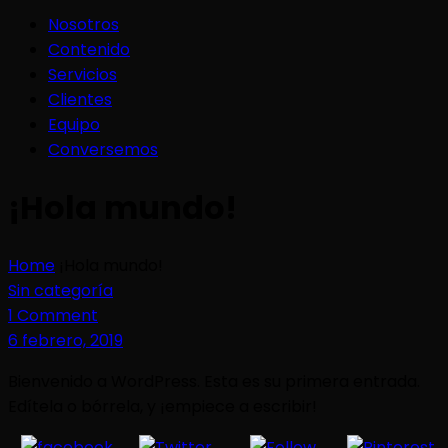
Nosotros
Contenido
Servicios
Clientes
Equipo
Conversemos
¡Hola mundo!
Home
¡Hola mundo!
Sin categoría
1 Comment
6 febrero, 2019
Bienvenido a WordPress. Esta es su primera entrada.
Edítela o bórrela, y ¡empiece a escribir!