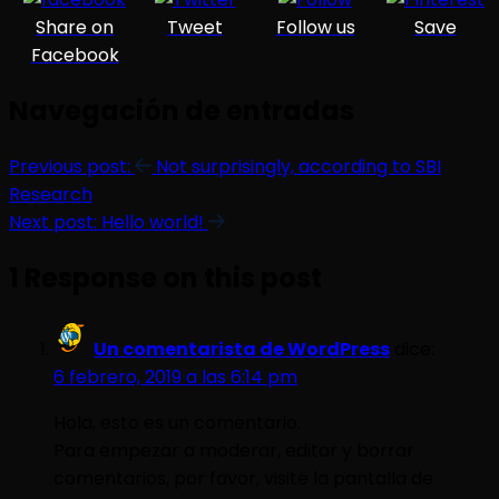
Share on
Tweet
Follow us
Save
Facebook
Navegación de entradas
Previous post:
Not surprisingly, according to SBI
Research
Next post:
Hello world!
1 Response on this post
Un comentarista de WordPress
dice:
6 febrero, 2019 a las 6:14 pm
Hola, esto es un comentario.
Para empezar a moderar, editar y borrar
comentarios, por favor, visite la pantalla de